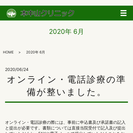
メ
2020年 6月
HOME
2020年 6月
2020/06/24
オンライン・電話診療の準
備が整いました。
オンライン・電話診療の際には、事前に申込書及び承諾書の記入
と提出が必要です。書類については直接当院受付で記入及び提出