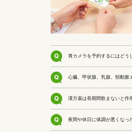
Q
胃カメラを予約するにはどう
Q
心臓、甲状腺、乳腺、頸動脈
Q
漢方薬は長期間飲まないと作
Q
夜間や休日に体調が悪くなっ