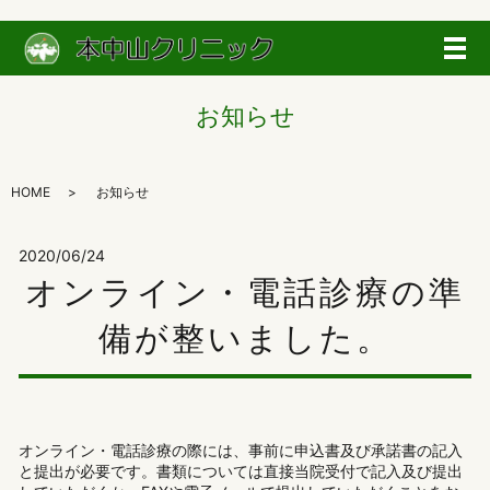
メ
お知らせ
HOME
お知らせ
2020/06/24
オンライン・電話診療の準
備が整いました。
オンライン・電話診療の際には、事前に申込書及び承諾書の記入
と提出が必要です。書類については直接当院受付で記入及び提出